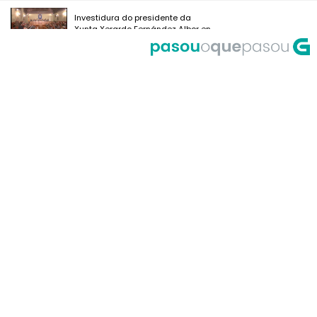
Investidura do presidente da
Xunta Xerardo Fernández Albor en
1986
Toma de posesión de Xerardo
Fernández Albor en 1986
Toma de posesión do novo
goberno de Xerardo Fernández
Albor no 1986
Primeiro consello da Xunta do novo
goberno de Xerardo Fernández
Albor
O rei Xoán Carlos recibe en
audiencia ao Goberno Galego
Felipe González recibe en