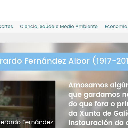
ortes
Ciencia, Saúde e Medio Ambiente
Economía 
rardo Fernández Albor (1917-20
Amosamos algún
que gardamos n
do que fora o pr
da Xunta de Gali
instauración da
Xerardo Fernández