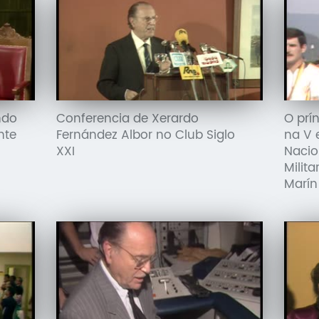
ndo
Conferencia de Xerardo
O prín
nte
Fernández Albor no Club Siglo
na V 
XXI
Nacio
Milit
Marín