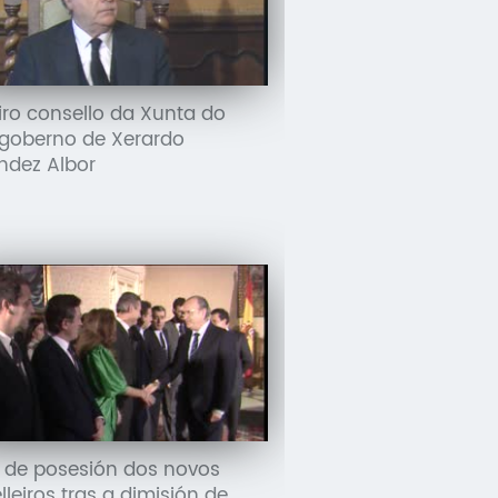
iro consello da Xunta do
goberno de Xerardo
ndez Albor
de posesión dos novos
lleiros tras a dimisión de