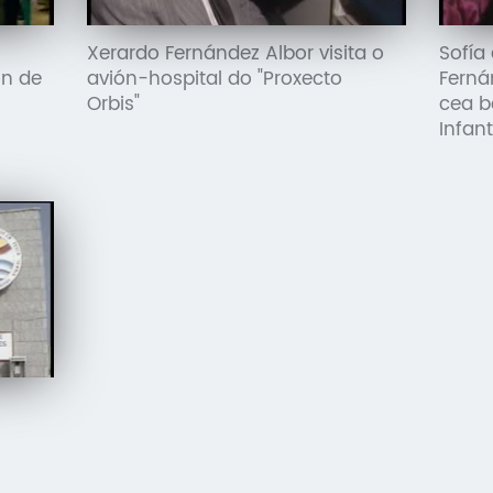
Xerardo Fernández Albor visita o
Sofía
ón de
avión-hospital do "Proxecto
Ferná
Orbis"
cea b
Infant