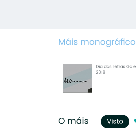
Máis monográfico
Día das Letras Gal
2018
O máis
Visto
(so