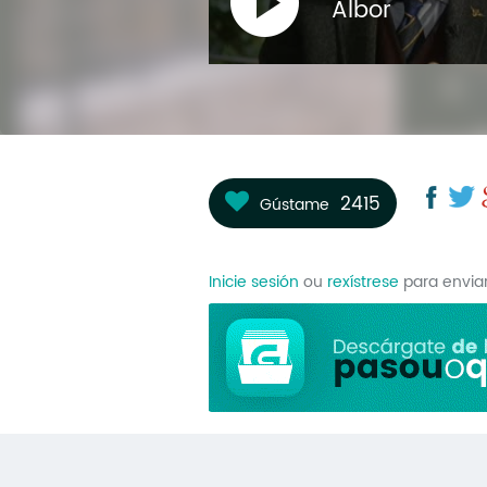
Albor
2415
Gústame
Inicie sesión
ou
rexístrese
para envia