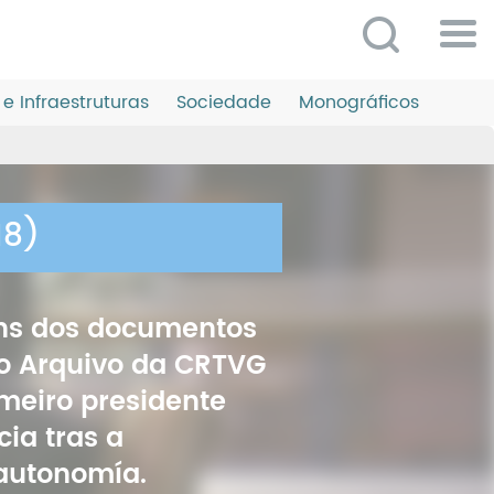
Po
ME
e Infraestruturas
Sociedade
Monográficos
So
O 
P
18)
C
D
s dos documentos
E
o Arquivo da CRTVG
C
imeiro presidente
S
cia tras a
P
 autonomía.
No