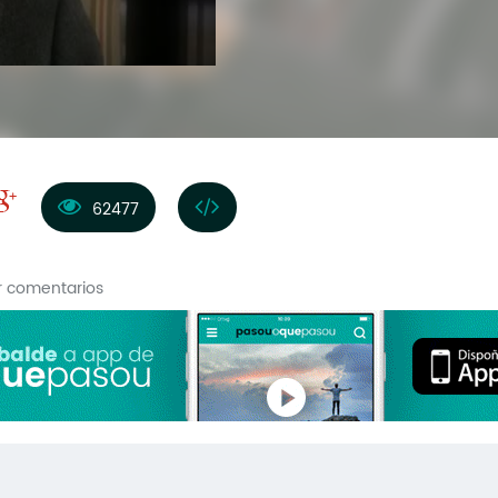
62477
r comentarios