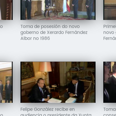
do
Toma de posesión do novo
Prime
goberno de Xerardo Fernández
novo 
Albor no 1986
Ferná
Felipe González recibe en
Toma 
go
audiencia o presidente da Xunta
conse