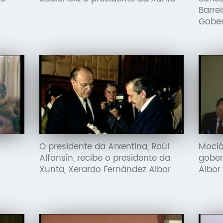
Barrei
Gober
O presidente da Arxentina, Raúl
Moció
Alfonsín, recibe o presidente da
gober
Xunta, Xerardo Fernández Albor
Albor