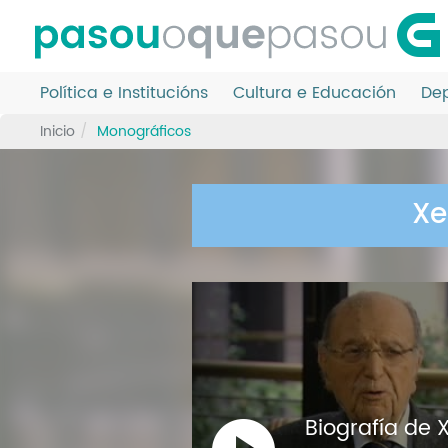
Ir
o
contido
principal
Política e Institucións
Cultura e Educación
Dep
Inicio
Monográficos
Xe
Biografía de 