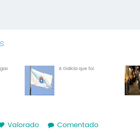
s
egas
A Galicia que foi
lapa activa)
Valorado
Comentado