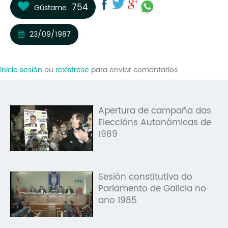
754
Gústame
Mo
O 
23/09/1987
O 
Inicie sesión
ou
rexístrese
para enviar comentarios
Su
Rex
Apertura de campaña das
Eleccións Autonómicas de
1989
Sesión constitutiva do
Parlamento de Galicia no
ano 1985