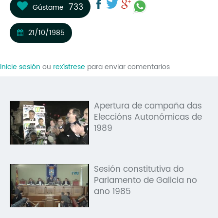
733
Gústame
Mo
O 
21/10/1985
O 
Inicie sesión
ou
rexístrese
para enviar comentarios
Su
Rex
Apertura de campaña das
Eleccións Autonómicas de
1989
Sesión constitutiva do
Parlamento de Galicia no
ano 1985