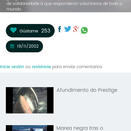
de solidariedade á que responderon voluntarios de todo o
Mo
mundo.
O 
O 
253
Gústame
Su
19/11/2002
Rex
Inicie sesión
ou
rexístrese
para enviar comentarios
Afundimento do Prestige
Marea negra tras o