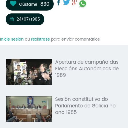
830
Gústame
Mo
O 
24/07/1985
O 
Inicie sesión
ou
rexístrese
para enviar comentarios
Su
Rex
Apertura de campaña das
Eleccións Autonómicas de
1989
Sesión constitutiva do
Parlamento de Galicia no
ano 1985