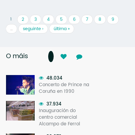
1
2
3
4
5
6
7
8
9
…
seguinte ›
última »
O máis
48.034
Concerto de Prince na
Coruña en 1990
37.934
Inauguración do
centro comercial
Alcampo de Ferrol