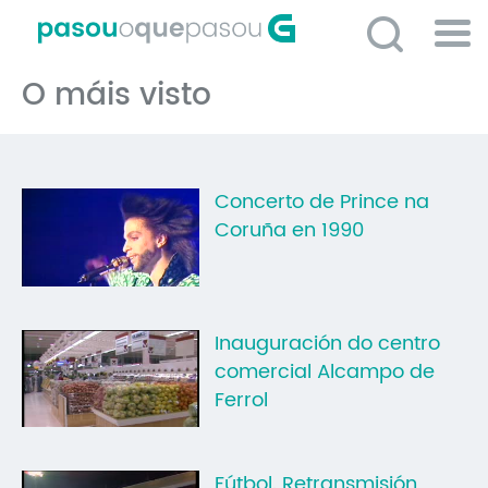
Ir
o
contido
Po
principal
O máis visto
ME
So
O 
Concerto de Prince na
P
Coruña en 1990
C
D
E
Inauguración do centro
C
comercial Alcampo de
S
Ferrol
P
No
Fútbol. Retransmisión