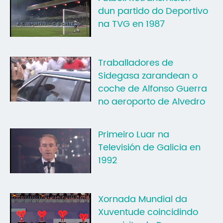
dun partido do Deportivo
Mo
na TVG en 1987
O 
O 
Traballadores de
Su
Sidegasa zarandean o
coche de Alfonso Guerra
Rex
no aeroporto de Alvedro
Primeiro Luar na
Televisión de Galicia en
1992
Xornada Mundial da
Xuventude coincidindo