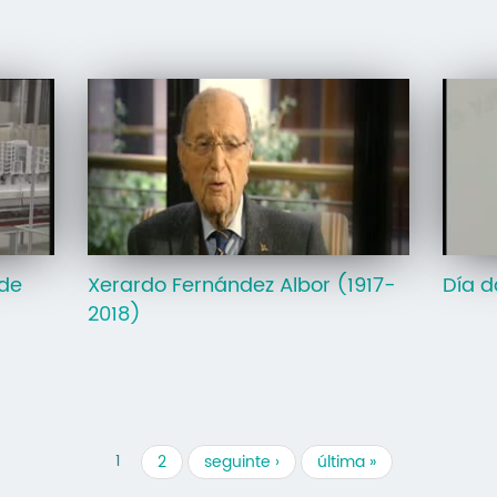
de
Xerardo Fernández Albor (1917-
Día d
2018)
1
2
seguinte ›
última »