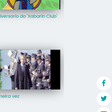
Mo
iversario do 'Xabarín Club'
O 
O 
Su
Rex
meira vez