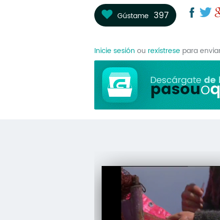
397
Gústame
Inicie sesión
ou
rexístrese
para envia