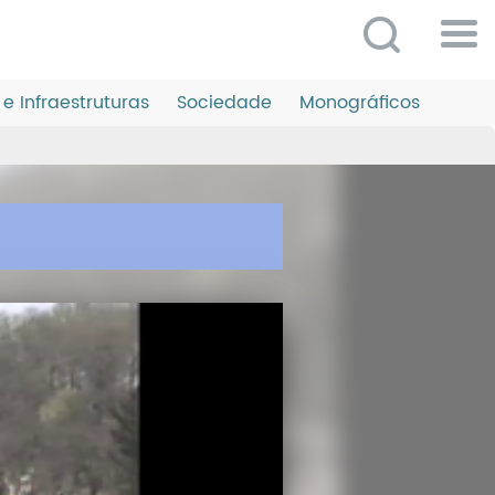
Po
ME
e Infraestruturas
Sociedade
Monográficos
So
O 
P
C
D
E
C
S
P
No