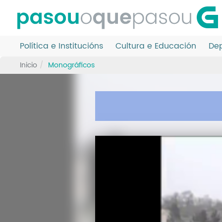
Ir
o
contido
principal
Política e Institucións
Cultura e Educación
Dep
Inicio
Monográficos