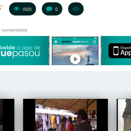
1920
0
r comentarios