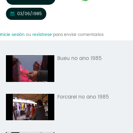
Mo
03/06/1985
O 
O 
Inicie sesión
ou
rexístrese
para enviar comentarios
Su
Rex
Bueu no ano 1985
Forcarei no ano 1985