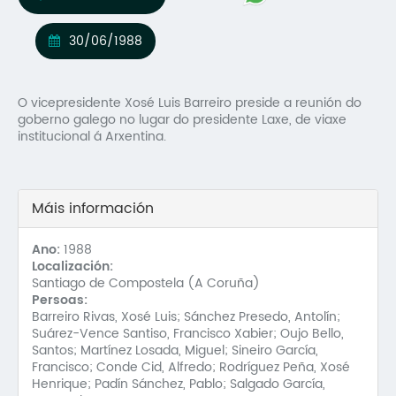
Mo
30/06/1988
O 
O 
O vicepresidente Xosé Luis Barreiro preside a reunión do
goberno galego no lugar do presidente Laxe, de viaxe
Su
institucional á Arxentina.
Rex
Máis información
Ano:
1988
Localización:
Santiago de Compostela (A Coruña)
Persoas:
Barreiro Rivas, Xosé Luis; Sánchez Presedo, Antolín;
Suárez-Vence Santiso, Francisco Xabier; Oujo Bello,
Santos; Martínez Losada, Miguel; Sineiro García,
Francisco; Conde Cid, Alfredo; Rodríguez Peña, Xosé
Henrique; Padín Sánchez, Pablo; Salgado García,