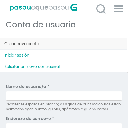
Ir
o
contido
Po
principal
Conta de usuario
ME
So
Pestanas
O 
Crear nova conta
(solapa
principais
activa)
P
Iniciar sesión
C
Solicitar un novo contrasinal
D
E
Nome de usuario/a
*
C
S
Permitense espazos en branco; os signos de puntuación nos están
permitidos agás puntos, guións, apóstrofes e guións baixos.
P
Enderezo de correo-e
*
No