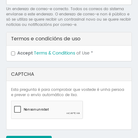
Mo
Un enderezo de correo-e correcto. Todos os correos do sistema
envíanse a este enderezo. O enderezo de correo-e non é público e
O 
só se utiliza se quere recibir un contrasinal novo ou se quere recibir
noticias ou notificacións por correo-e.
O 
Termos e condicións de uso
Su
Accept
Terms & Conditions
of Use
*
Rex
CAPTCHA
Esta pregunta é para comprobar que vostede é unha persoa
e prever o envío automático de lixo.