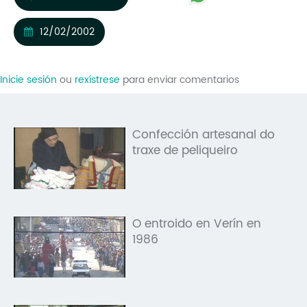
Mo
12/02/2002
O 
O 
Inicie sesión
ou
rexístrese
para enviar comentarios
Su
Rex
Confección artesanal do
traxe de peliqueiro
O entroido en Verín en
1986