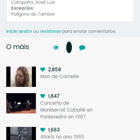
Campaña, Xosé Luis
Escearios:
Polígono do Tambre
Inicie sesión
ou
rexístrese
para enviar comentarios
O máis
2,858
Man de Camelle
1,847
Concerto de
Montserrat Caballé en
Pontevedra en 1987
1,663
Allariz no ano 1985