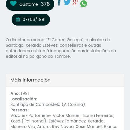
378
Gústame
Mo
O 
07/06/1991
O 
O director do xornal "El Correo Gallego"; o alcalde de
Su
Santiago, Xerardo Estévez; conselleiros e outras
autoridades asisten á inauguración das instalacións da
Rex
editorial no polígono do Tambre.
Máis información
Ano:
1991
Localización:
Santiago de Compostela (A Coruña)
Persoas:
Vázquez Portomeñe, Víctor Manuel; Isorna Ferreirós,
Xosé ('Pai Isorna'); Estévez Fernández, Xerardo;
Maneiro Vila, Arturo; Rey Nóvoa, Xosé Manuel; Blanco