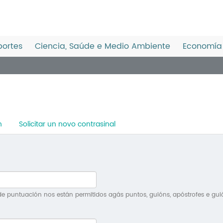
ortes
Ciencia, Saúde e Medio Ambiente
Economía 
n
Solicitar un novo contrasinal
e puntuación nos están permitidos agás puntos, guións, apóstrofes e gui