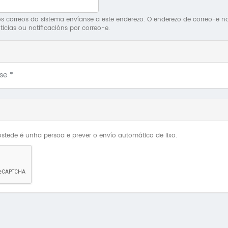
 correos do sistema envíanse a este enderezo. O enderezo de correo-e non 
ticias ou notificacións por correo-e.
Use
*
stede é unha persoa e prever o envío automático de lixo.