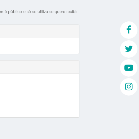
Mo
é público e só se utiliza se quere recibir
O 
O 
Su
Rex