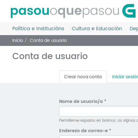
Ir
o
contido
principal
Política e Institucións
Cultura e Educación
Dep
Inicio
Conta de usuario
Conta de usuario
Pestanas
Crear nova conta
(solapa
Iniciar sesió
principais
activa)
Nome de usuario/a
*
Permitense espazos en branco; os signos d
Enderezo de correo-e
*