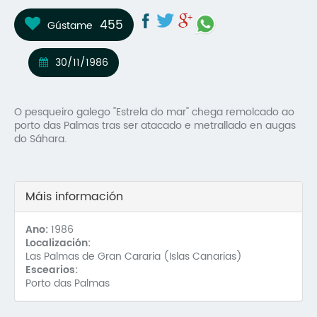
Mo
455
Gústame
O 
30/11/1986
O 
Su
O pesqueiro galego "Estrela do mar" chega remolcado ao
porto das Palmas tras ser atacado e metrallado en augas
Rex
do Sáhara.
Máis información
Ano:
1986
Localización:
Las Palmas de Gran Cararia (Islas Canarias)
Escearios:
Porto das Palmas