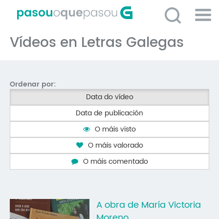
Ir
o
contido
Po
principal
Vídeos en Letras Galegas
ME
So
O 
Ordenar por:
P
Data do vídeo
C
Data de publicación
D
O máis visto
E
O máis valorado
C
O máis comentado
S
P
A obra de María Victoria
No
Moreno