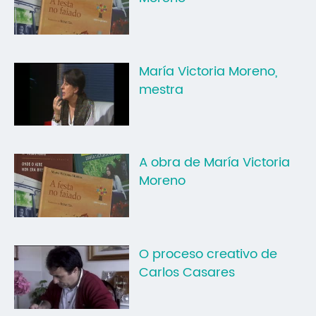
Mo
O 
María Victoria Moreno,
O 
mestra
Su
Rex
A obra de María Victoria
Moreno
O proceso creativo de
Carlos Casares