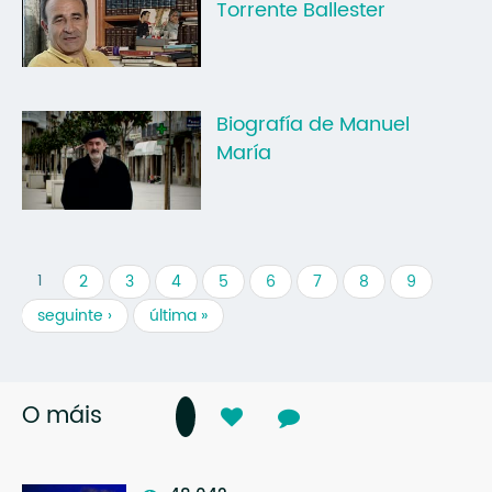
Torrente Ballester
Biografía de Manuel
María
1
2
3
4
5
6
7
8
9
seguinte ›
última »
O máis