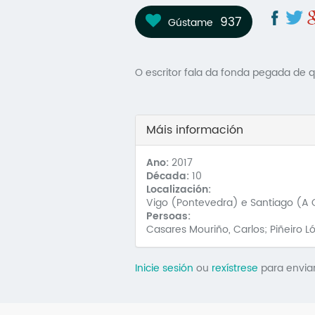
937
Gústame
O escritor fala da fonda pegada de q
Máis información
Ano:
2017
Década:
10
Localización:
Vigo (Pontevedra) e Santiago (A
Persoas:
Casares Mouriño, Carlos; Piñeiro 
Inicie sesión
ou
rexístrese
para envia