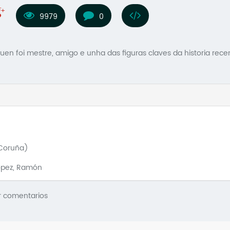
9979
0
uen foi mestre, amigo e unha das figuras claves da historia rece
 Coruña)
López, Ramón
r comentarios