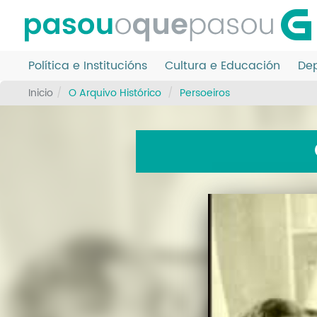
Ir
o
contido
principal
Política e Institucións
Cultura e Educación
Dep
Inicio
O Arquivo Histórico
Persoeiros