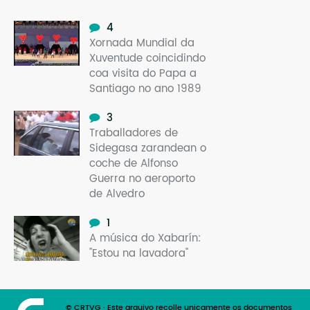
4
Xornada Mundial da
Xuventude coincidindo
coa visita do Papa a
Santiago no ano 1989
3
Traballadores de
Sidegasa zarandean o
coche de Alfonso
Guerra no aeroporto
de Alvedro
1
A música do Xabarín:
"Estou na lavadora"
© CRTVG · Este arquivo recolle unicamente os documentos