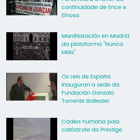
continuidade de Ence e
Mo
Elnosa
O 
O 
Manifestación en Madrid
da plataforma "Nunca
Su
Máis"
Rex
Os reis de España
inauguran a sede da
Fundación Gonzalo
Torrente Ballester
Cadea humana pola
catástrofe do Prestige