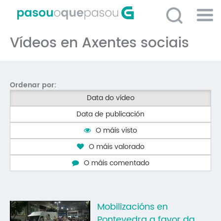
Ir
o
contido
Po
principal
Vídeos en Axentes sociais
ME
So
O 
Ordenar por:
P
Data do vídeo
C
Data de publicación
D
O máis visto
E
O máis valorado
C
O máis comentado
S
P
Mobilizacións en
No
Pontevedra a favor da