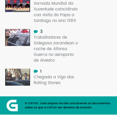
Xornada Mundial da
Mo
Xuventude coincidindo
coa visita do Papa a
O 
Santiago no ano 1989
O 
3
Su
Traballadores de
Sidegasa zarandean o
Rex
coche de Alfonso
Guerra no aeroporto
de Alvedro
1
Chegada a Vigo dos
Rolling Stones
© CRTVG · Este arquivo recolle unicamente os documentos
sobre os que a CRTVG ten dereitos de emisión