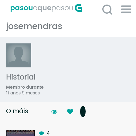
Ir
o
contido
Po
principal
josemendras
ME
So
O 
P
C
Historial
D
Membro durante
E
11 anos 9 meses
C
O máis
S
P
No
4