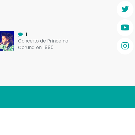
Mo
va)
O 
O 
1
Concerto de Prince na
Su
Coruña en 1990
Rex