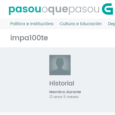
Ir
o
contido
principal
Política e Institucións
Cultura e Educación
Dep
impa100te
Historial
Membro durante
12 anos 5 meses