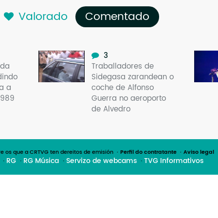
Valorado
Comentado
(solapa acti
3
 da
Traballadores de
dindo
Sidegasa zarandean o
a a
coche de Alfonso
1989
Guerra no aeroporto
de Alvedro
e os que a CRTVG ten dereitos de emisión
Perfil do contratante
Aviso legal
RG
RG Música
Servizo de webcams
TVG Informativos