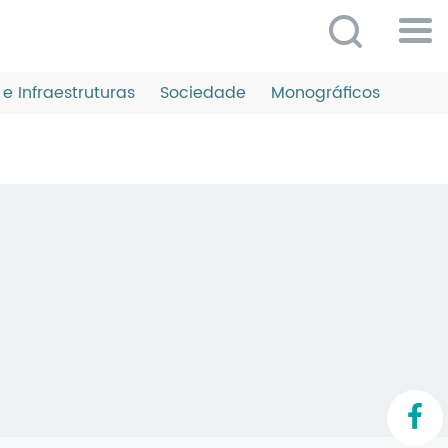
Po
ME
e Infraestruturas
Sociedade
Monográficos
So
O 
P
C
D
E
C
S
P
No