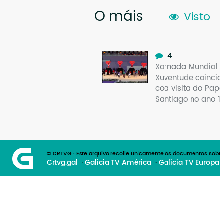
O máis
Visto
4
Xornada Mundial
Xuventude coinci
coa visita do Pap
Santiago no ano 
© CRTVG · Este arquivo recolle unicamente os documentos sobr
Crtvg.gal
Galicia TV América
Galicia TV Europa