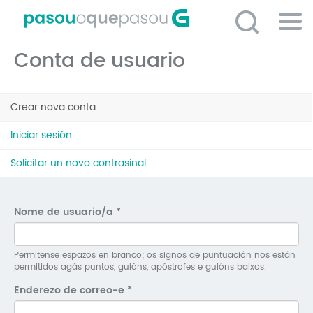
Ir
o
contido
Po
principal
Conta de usuario
ME
So
Pestanas
O 
Crear nova conta
(solapa
principais
activa)
P
Iniciar sesión
C
Solicitar un novo contrasinal
D
E
Nome de usuario/a
*
C
S
Permitense espazos en branco; os signos de puntuación nos están
permitidos agás puntos, guións, apóstrofes e guións baixos.
P
Enderezo de correo-e
*
No