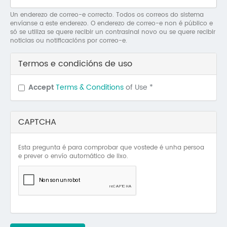
Mo
Un enderezo de correo-e correcto. Todos os correos do sistema
envíanse a este enderezo. O enderezo de correo-e non é público e
O 
só se utiliza se quere recibir un contrasinal novo ou se quere recibir
noticias ou notificacións por correo-e.
O 
Termos e condicións de uso
Su
Accept
Terms & Conditions
of Use
*
Rex
CAPTCHA
Esta pregunta é para comprobar que vostede é unha persoa
e prever o envío automático de lixo.