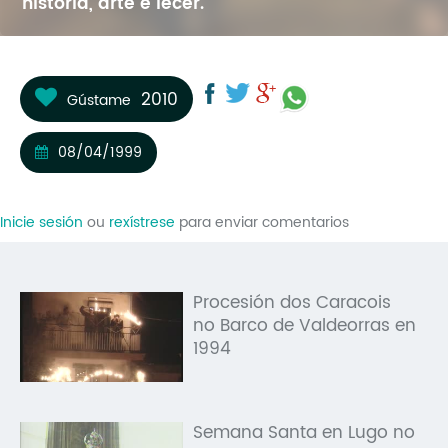
historia, arte e lecer.
Mo
O 
2010
Gústame
O 
Su
08/04/1999
Rex
Inicie sesión
ou
rexístrese
para enviar comentarios
Procesión dos Caracois
no Barco de Valdeorras en
1994
Semana Santa en Lugo no