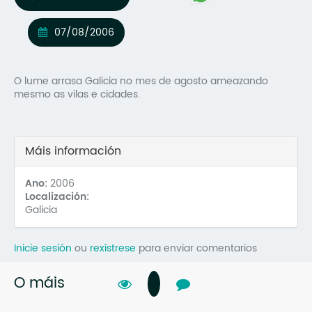
Mo
07/08/2006
O 
O 
O lume arrasa Galicia no mes de agosto ameazando
mesmo as vilas e cidades.
Su
Rex
Máis información
Ano:
2006
Localización:
Galicia
Inicie sesión
ou
rexístrese
para enviar comentarios
O máis