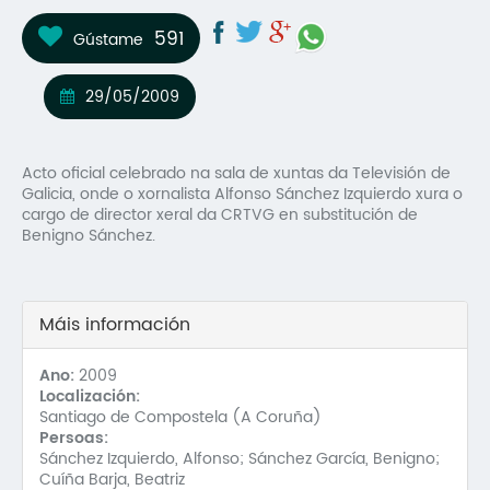
Mo
591
Gústame
O 
29/05/2009
O 
Su
Acto oficial celebrado na sala de xuntas da Televisión de
Galicia, onde o xornalista Alfonso Sánchez Izquierdo xura o
Rex
cargo de director xeral da CRTVG en substitución de
Benigno Sánchez.
Máis información
Ano:
2009
Localización:
Santiago de Compostela (A Coruña)
Persoas:
Sánchez Izquierdo, Alfonso; Sánchez García, Benigno;
Cuíña Barja, Beatriz