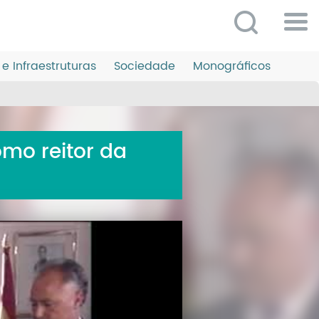
Po
ME
e Infraestruturas
Sociedade
Monográficos
So
O 
P
omo reitor da
C
D
E
C
S
P
No