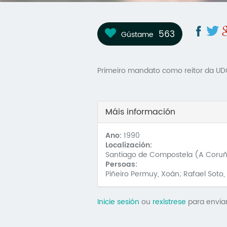
563
Gústame
Primeiro mandato como reitor da UDC
Máis información
Ano:
1990
Localización:
Santiago de Compostela (A Coru
Persoas:
Piñeiro Permuy, Xoán; Rafael Soto, L
Inicie sesión
ou
rexístrese
para envia