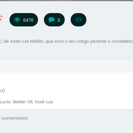
6476
0
 de Xosé Luís Meilán, que xura o seu cargo perante o conselleir
ña)
ucio; Meilán Gil, Xosé Luis
r comentarios