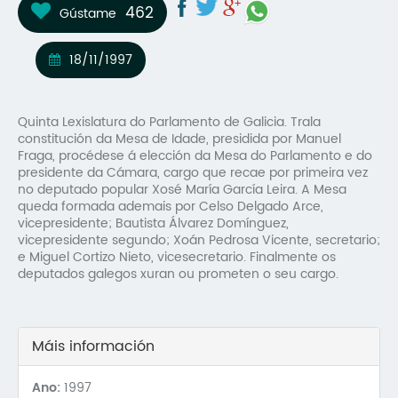
462
Gústame
Mo
O 
18/11/1997
O 
Quinta Lexislatura do Parlamento de Galicia. Trala
Su
constitución da Mesa de Idade, presidida por Manuel
Fraga, procédese á elección da Mesa do Parlamento e do
Rex
presidente da Cámara, cargo que recae por primeira vez
no deputado popular Xosé María García Leira. A Mesa
queda formada ademais por Celso Delgado Arce,
vicepresidente; Bautista Álvarez Domínguez,
vicepresidente segundo; Xoán Pedrosa Vicente, secretario;
e Miguel Cortizo Nieto, vicesecretario. Finalmente os
deputados galegos xuran ou prometen o seu cargo.
Máis información
Ano:
1997