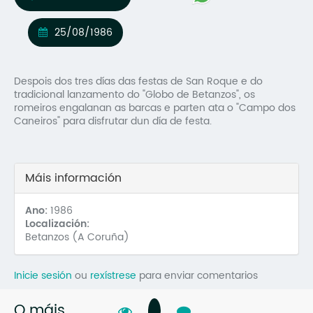
Mo
25/08/1986
O 
O 
Despois dos tres días das festas de San Roque e do
tradicional lanzamento do "Globo de Betanzos", os
Su
romeiros engalanan as barcas e parten ata o "Campo dos
Caneiros" para disfrutar dun día de festa.
Rex
Máis información
Ano:
1986
Localización:
Betanzos (A Coruña)
Inicie sesión
ou
rexístrese
para enviar comentarios
O máis