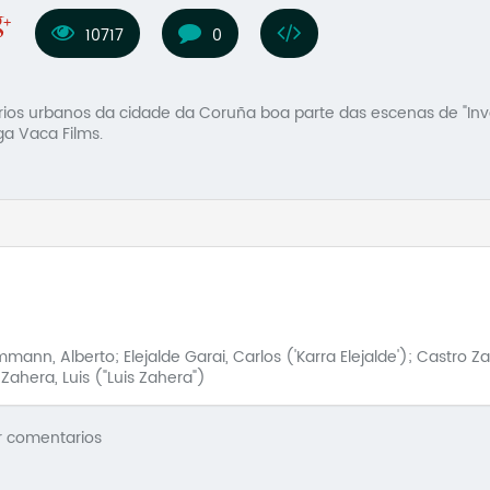
10717
0
rios urbanos da cidade da Coruña boa parte das escenas de "Invas
ga Vaca Films.
ann, Alberto; Elejalde Garai, Carlos ('Karra Elejalde'); Castro Zah
 Zahera, Luis ("Luis Zahera")
r comentarios