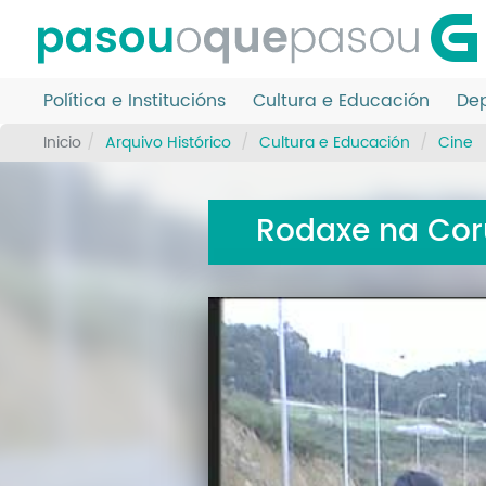
Ir
o
contido
principal
Política e Institucións
Cultura e Educación
Dep
Inicio
Arquivo Histórico
Cultura e Educación
Cine
Rodaxe na Coru