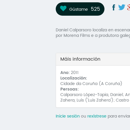
525
Gústame
Daniel Calparsoro localiza en escena
por Morena Films e a produtora gale
Máis información
Ano:
2011
Localización:
Cidade da Coruña (A Coruña)
Persoas:
Calparsoro López-Tapia, Daniel; Amm
Zahera, Luís ('Luis Zahera'); Castro
Inicie sesión
ou
rexístrese
para envia