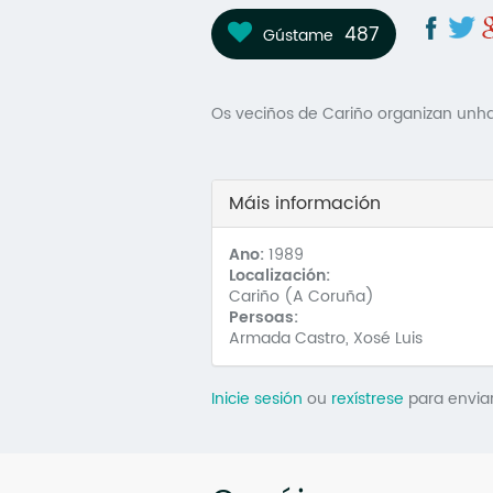
487
Gústame
Os veciños de Cariño organizan unha
Máis información
Ano:
1989
Localización:
Cariño (A Coruña)
Persoas:
Armada Castro, Xosé Luis
Inicie sesión
ou
rexístrese
para envia