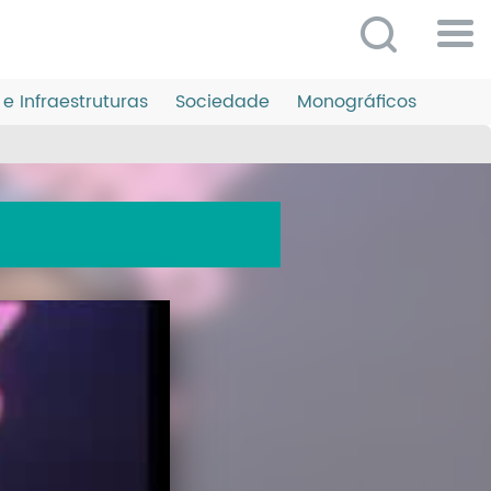
Po
ME
e Infraestruturas
Sociedade
Monográficos
So
O 
P
C
D
E
C
S
P
No