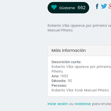
662
Gústame
Roberto Vilar aparece por primeira 
Manuel Piñeiro.
Máis información
Descrición curta:
Roberto Vilar aparece por primei
Piñeiro.
Ano:
1992
Década:
90
Persoas:
Roberto Vilar Xosé Manuel Piñeiro
Inicie sesión
ou
rexístrese
para envia