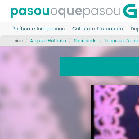
Ir
o
contido
principal
Política e Institucións
Cultura e Educación
Dep
Inicio
Arquivo Histórico
Sociedade
Lugares e Xent