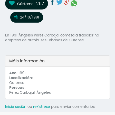
267
Gústame
Mo
O 
24/10/1991
O 
En 1991 Ángeles Pérez Carbajal comeza a traballar na
Su
empresa de autobuses urbanos de Ourense
Rex
Máis información
Ano:
1991
Localización:
Ourense
Persoas:
Pérez Carbajal, Ángeles
Inicie sesión
ou
rexístrese
para enviar comentarios