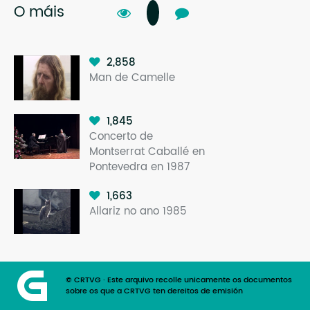
O máis
2,858
Man de Camelle
1,845
Concerto de
Montserrat Caballé en
Pontevedra en 1987
1,663
Allariz no ano 1985
© CRTVG · Este arquivo recolle unicamente os documentos
sobre os que a CRTVG ten dereitos de emisión