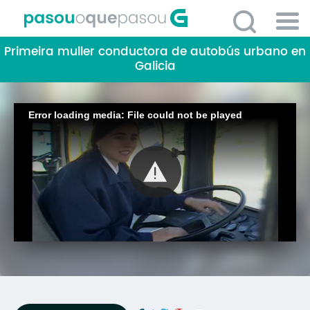
Ir
o
contido
Po
principal
Primeira muller conductora de autobús urbano en
ME
Galicia
So
O 
Error loading media: File could not be played
P
C
D
E
C
S
P
No