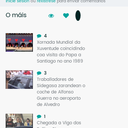
Inicie sesión
ou
rexístrese
para enviar comentarios
O máis
4
Xornada Mundial da
Xuventude coincidindo
coa visita do Papa a
Santiago no ano 1989
3
Traballadores de
Sidegasa zarandean o
coche de Alfonso
Guerra no aeroporto
de Alvedro
1
Chegada a Vigo dos