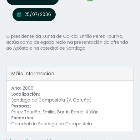
Mo
25/07/2006
O 
O 
O presidente da Xunta de Galicia, Emilio Pérez Touriño,
actúa como delegado rexio na presentación da ofrenda
Su
ao Apóstolo na catedral de Santiago.
Rex
Máis información
Ano:
2006
Localización:
Santiago de Compostela (A Coruña)
Persoas:
Pérez Touriño, Emilio; Barrio Barrio, Xulián
Escearios:
Catedral de Santiago de Compostela