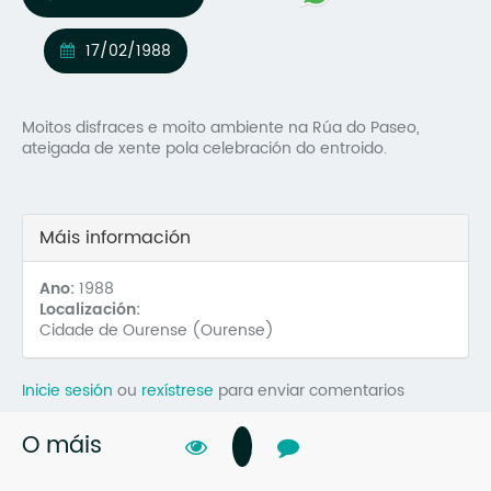
Mo
17/02/1988
O 
O 
Moitos disfraces e moito ambiente na Rúa do Paseo,
ateigada de xente pola celebración do entroido.
Su
Rex
Máis información
Ano:
1988
Localización:
Cidade de Ourense (Ourense)
Inicie sesión
ou
rexístrese
para enviar comentarios
O máis