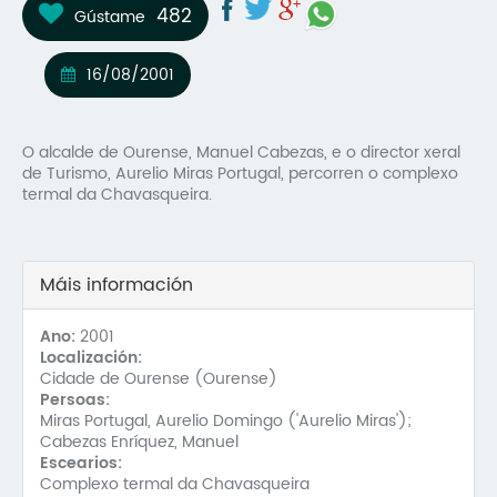
482
Gústame
Mo
O 
16/08/2001
O 
O alcalde de Ourense, Manuel Cabezas, e o director xeral
Su
de Turismo, Aurelio Miras Portugal, percorren o complexo
termal da Chavasqueira.
Rex
Máis información
Ano:
2001
Localización:
Cidade de Ourense (Ourense)
Persoas:
Miras Portugal, Aurelio Domingo ('Aurelio Miras');
Cabezas Enríquez, Manuel
Escearios:
Complexo termal da Chavasqueira