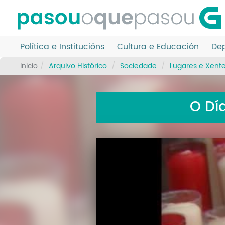
Ir
o
contido
principal
Política e Institucións
Cultura e Educación
Dep
Inicio
Arquivo Histórico
Sociedade
Lugares e Xent
O Dí