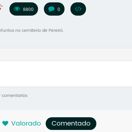
8800
0
funtos no cemiterio de Pereiró.
r comentarios
Valorado
Comentado
(solapa acti