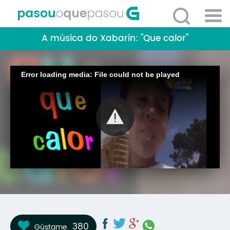
Ir
o
contido
Po
principal
A música do Xabarín: "Que calor"
ME
So
O 
Error loading media: File could not be played
P
C
D
E
C
S
P
No
380
Gústame