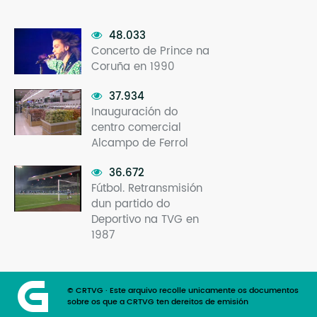
48.033
Concerto de Prince na
Coruña en 1990
37.934
Inauguración do
centro comercial
Alcampo de Ferrol
36.672
Fútbol. Retransmisión
dun partido do
Deportivo na TVG en
1987
© CRTVG · Este arquivo recolle unicamente os documentos
sobre os que a CRTVG ten dereitos de emisión