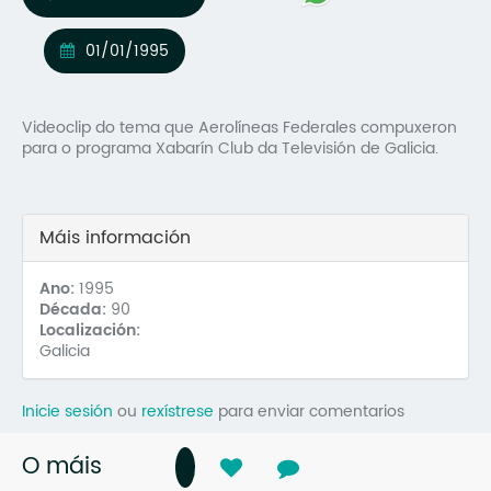
Mo
01/01/1995
O 
O 
Videoclip do tema que Aerolíneas Federales compuxeron
para o programa Xabarín Club da Televisión de Galicia.
Su
Rex
Máis información
Ano:
1995
Década:
90
Localización:
Galicia
Inicie sesión
ou
rexístrese
para enviar comentarios
O máis