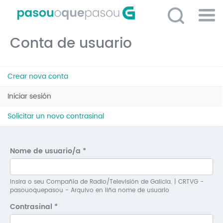
Ir
o
contido
Po
principal
Conta de usuario
ME
So
Pestanas
O 
Crear nova conta
principais
P
Iniciar sesión
(solapa
activa)
C
Solicitar un novo contrasinal
D
E
Nome de usuario/a
*
C
S
Insira o seu Compañía de Radio/Televisión de Galicia. | CRTVG -
pasouoquepasou - Arquivo en liña nome de usuario
P
Contrasinal
*
No