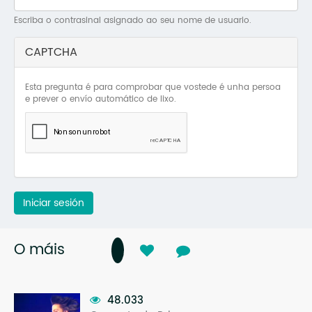
Mo
Escriba o contrasinal asignado ao seu nome de usuario.
O 
CAPTCHA
O 
Esta pregunta é para comprobar que vostede é unha persoa
Su
e prever o envío automático de lixo.
Rex
Iniciar sesión
O máis
48.033