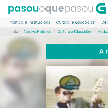
Ir
o
contido
principal
Política e Institucións
Cultura e Educación
Dep
Inicio
Arquivo Histórico
Cultura e Educación
Músic
A 