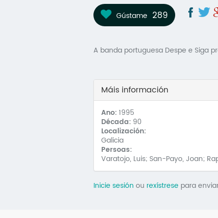
289
Gústame
A banda portuguesa Despe e Siga pro
Máis información
Ano:
1995
Década:
90
Localización:
Galicia
Persoas:
Varatojo, Luis; San-Payo, Joan; Ra
Inicie sesión
ou
rexístrese
para envia