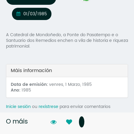
Mo
01/03/1985
O 
O 
A Catedral de Mondoñedo, a Ponte do Pasatempo e o
Santuario dos Remedios enchen a vila de historia e riqueza
Su
patrimonial.
Rex
Máis información
Data de emisión:
venres, 1 Marzo, 1985
Ano:
1985
Inicie sesión
ou
rexístrese
para enviar comentarios
O máis