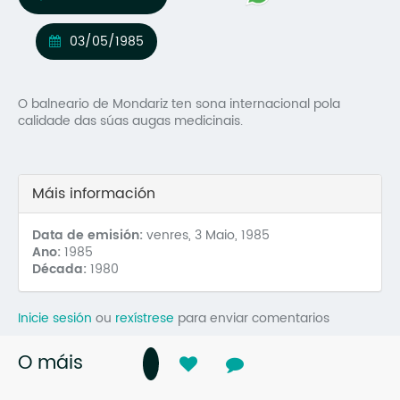
Mo
03/05/1985
O 
O 
O balneario de Mondariz ten sona internacional pola
calidade das súas augas medicinais.
Su
Rex
Máis información
Data de emisión:
venres, 3 Maio, 1985
Ano:
1985
Década:
1980
Inicie sesión
ou
rexístrese
para enviar comentarios
O máis