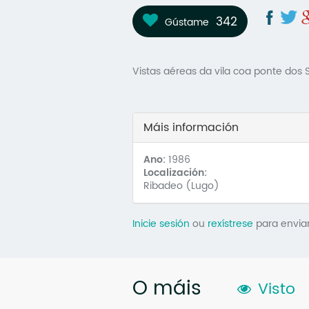
342
Gústame
Vistas aéreas da vila coa ponte dos 
Máis información
Ano:
1986
Localización:
Ribadeo (Lugo)
Inicie sesión
ou
rexístrese
para envia
O máis
Visto