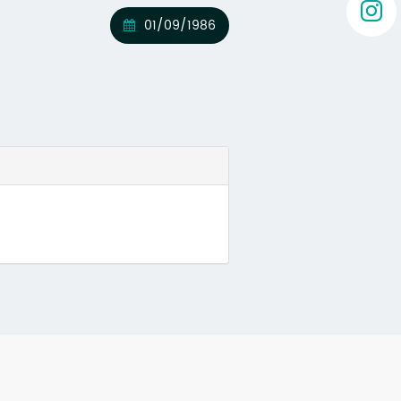
01/09/1986
va)