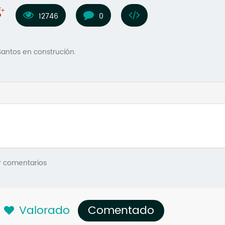
12746
0
Santos en construción.
r comentarios
Valorado
Comentado
(solapa acti