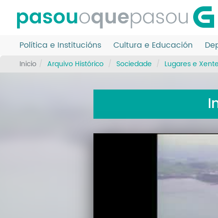
Ir
o
contido
principal
Política e Institucións
Cultura e Educación
Dep
Inicio
Arquivo Histórico
Sociedade
Lugares e Xent
I