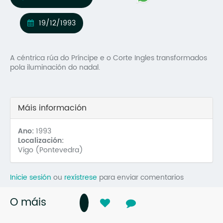
Mo
19/12/1993
O 
O 
A céntrica rúa do Príncipe e o Corte Ingles transformados
pola iluminación do nadal.
Su
Rex
Máis información
Ano:
1993
Localización:
Vigo (Pontevedra)
Inicie sesión
ou
rexístrese
para enviar comentarios
O máis