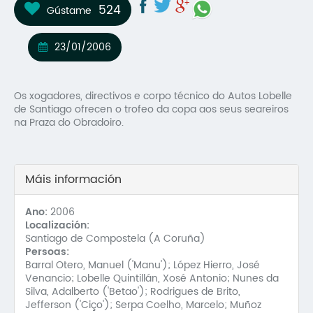
524
Gústame
Mo
O 
23/01/2006
O 
Os xogadores, directivos e corpo técnico do Autos Lobelle
Su
de Santiago ofrecen o trofeo da copa aos seus seareiros
na Praza do Obradoiro.
Rex
Máis información
Ano:
2006
Localización:
Santiago de Compostela (A Coruña)
Persoas:
Barral Otero, Manuel ('Manu'); López Hierro, José
Venancio; Lobelle Quintillán, Xosé Antonio; Nunes da
Silva, Adalberto ('Betao'); Rodrigues de Brito,
Jefferson ('Ciço'); Serpa Coelho, Marcelo; Muñoz