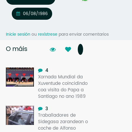
Mo
06/08/1986
O 
O 
Inicie sesión
ou
rexístrese
para enviar comentarios
Su
O máis
Rex
4
Xornada Mundial da
Xuventude coincidindo
coa visita do Papa a
Santiago no ano 1989
3
Traballadores de
Sidegasa zarandean o
coche de Alfonso