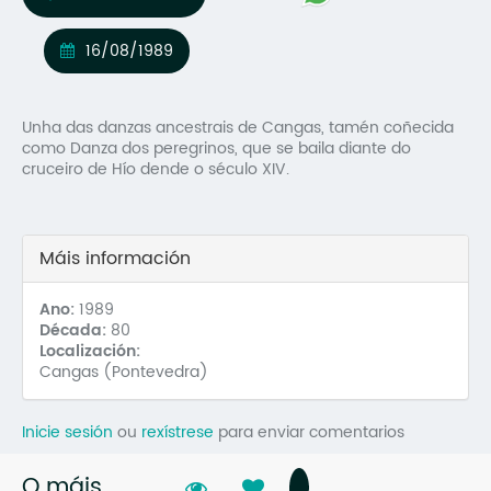
Mo
16/08/1989
O 
O 
Unha das danzas ancestrais de Cangas, tamén coñecida
como Danza dos peregrinos, que se baila diante do
Su
cruceiro de Hío dende o século XIV.
Rex
Máis información
Ano:
1989
Década:
80
Localización:
Cangas (Pontevedra)
Inicie sesión
ou
rexístrese
para enviar comentarios
O máis