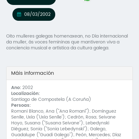
Mo
08/03/2002
O 
O 
Oito mulleres galegas homenaxean, no Día internacional
da muller, ás voces femininas que mantiveron viva a
Su
conciencia musical e artística da cultura galega.
Rex
Máis información
Ano:
2002
Localización:
Santiago de Compostela (A Coruña)
Persoas:
Romani Blanco, Ana ("Ana Romaní"); Domínguez
Senlle, Uxía ('Uxía Senlle'); Cedrón, Rosa; Seivane
Hoyo, Susana ("Susana Seivane"); Lebedynski
Diéguez, Sonia ("Sonia Lebedynski"); Galego,
Guadalupe ("Guadi Galego"); Peón, Mercedes; Díaz