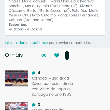
Orjales, Maria Manuela ('María Manuela'); Pedreira
Sanches, María Eugenia ("Uxía Pedreira"); Álvarez
Cáccamo, Berta ("Berta Cáccamo"); Pato Díaz, María
Xesús ('Chus Pato'); Mariño, María; Torres Fernández,
Xohana ("Xohana Torres")
Escearios:
Auditorio de Galicia
Inicie sesión
ou
rexístrese
para enviar comentarios
O máis
4
Xornada Mundial da
Xuventude coincidindo
coa visita do Papa a
Santiago no ano 1989
3