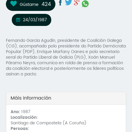
424
Gústame
Mo
O 
24/03/1987
O 
Fernando García Agudín, presidente de Coalición Galega
Su
(CG), acompañado polo presidente do Partido Demócrata
Popular (PDP), Enrique Marfany Oanes e polo secretario
Rex
xeral do Partido Liberal de Galicia (PLG), Xoán Manuel
Páramo Neyra, comunica en rolda de prensa a formación
da coalición electoral e posteriormente os líderes políticos
asinan o pacto.
Máis información
Ano:
1987
Localización:
Santiago de Compostela (A Coruña)
Persoas: