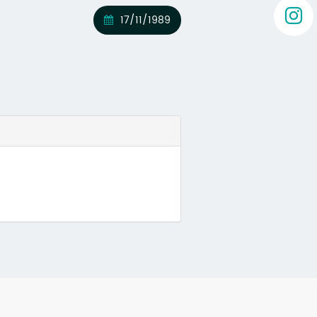
17/11/1989
va)