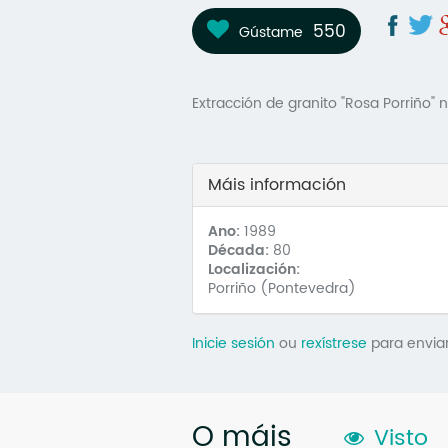
550
Gústame
Extracción de granito "Rosa Porriño"
Máis información
Ano:
1989
Década:
80
Localización:
Porriño (Pontevedra)
Inicie sesión
ou
rexístrese
para envia
O máis
Visto