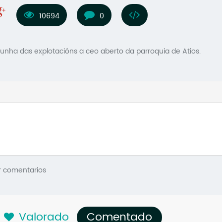
10694
0
 nunha das explotacións a ceo aberto da parroquia de Atios.
r comentarios
Valorado
Comentado
(solapa acti