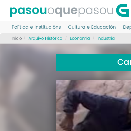
Ir
o
contido
principal
Política e Institucións
Cultura e Educación
Dep
Inicio
Arquivo Histórico
Economía
Industria
Can