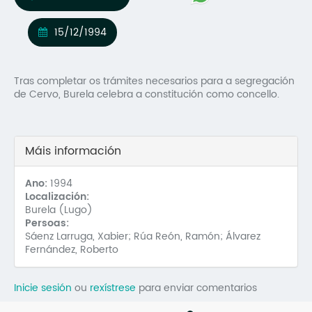
Mo
15/12/1994
O 
O 
Tras completar os trámites necesarios para a segregación
de Cervo, Burela celebra a constitución como concello.
Su
Rex
Máis información
Ano:
1994
Localización:
Burela (Lugo)
Persoas:
Sáenz Larruga, Xabier; Rúa Reón, Ramón; Álvarez
Fernández, Roberto
Inicie sesión
ou
rexístrese
para enviar comentarios